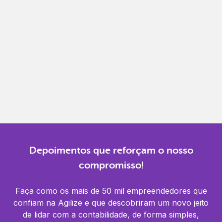
Gestão completa
Controle financeiro, contábil e de RH em um só
lugar.
Notificações
Receba alertas para não perder prazos e manter
tudo em dia.
Depoimentos que reforçam o nosso
compromisso!
Faça como os mais de 50 mil empreendedores que
confiam na Agilize e que descobriram um novo jeito
de lidar com a contabilidade, de forma simples,