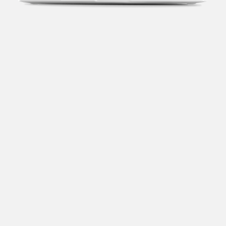
Transparência fiscal
Entenda cada imposto com base no CNAE e no
faturamento da sua empresa.
Conciliação bancária
Categorize suas transações e facilite sua
organização e declaração do IR.
Previsão de impostos
Saiba com antecedência quanto vai pagar para se
planejar melhor.
Notas fiscais
Emita, importe e cancele notas fiscais de maneira
mais prática.