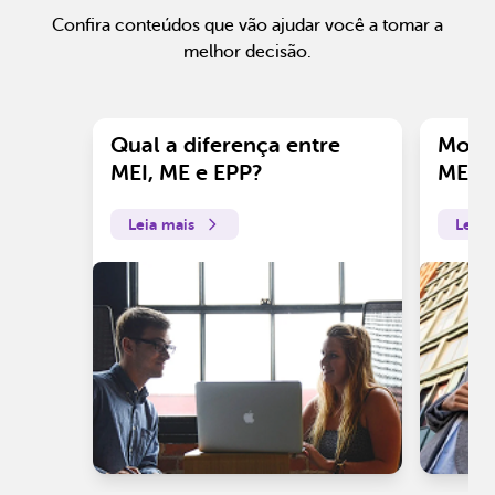
Confira conteúdos que vão ajudar você a tomar a
melhor decisão.
Qual a diferença entre
Motiv
MEI, ME e EPP?
ME?
Leia mais
Leia 