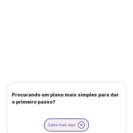
Todos os benefícios do plano Unique, mais:
Agendamento de contas ou emissão de notas
fiscais: Até 100 operações por mês
Importação até 800 notas fiscais
Importação de extrato bancário: Até 3 contas
Procurando um plano mais simples para dar
o primeiro passo?
Saiba mais aqui