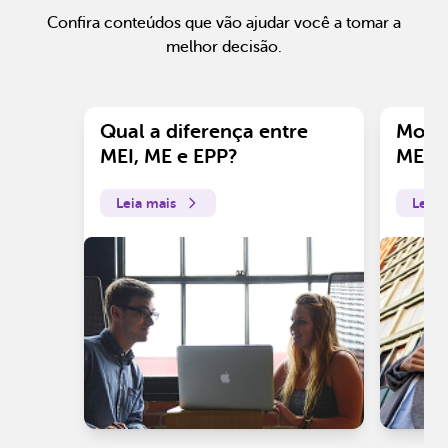
Confira conteúdos que vão ajudar você a tomar a
melhor decisão.
Qual a diferença entre
Motiv
MEI, ME e EPP?
ME?
Leia mais
Leia 