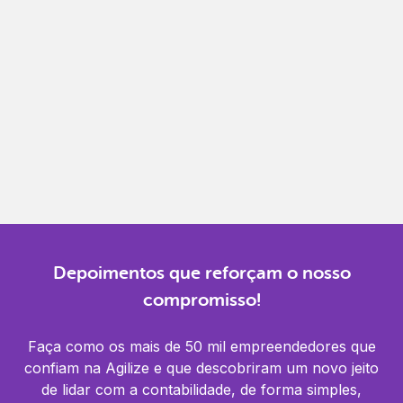
Gestão completa
Controle financeiro, contábil e de RH em um só
lugar.
Notificações
Receba alertas para não perder prazos e manter
tudo em dia.
Depoimentos que reforçam o nosso
compromisso!
Faça como os mais de 50 mil empreendedores que
confiam na Agilize e que descobriram um novo jeito
de lidar com a contabilidade, de forma simples,