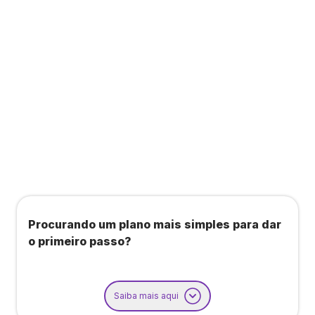
Todos os benefícios do plano Unique, mais:
Agendamento de contas ou emissão de notas
fiscais: Até 100 operações por mês
Importação até 800 notas fiscais
Importação de extrato bancário: Até 3 contas
Procurando um plano mais simples para dar
o primeiro passo?
Saiba mais aqui