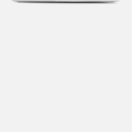
Transparência fiscal
Entenda cada imposto com base no CNAE e no
faturamento da sua empresa.
Conciliação bancária
Categorize suas transações e facilite sua
organização e declaração do IR.
Previsão de impostos
Saiba com antecedência quanto vai pagar para se
planejar melhor.
Notas fiscais
Emita, importe e cancele notas fiscais de maneira
mais prática.