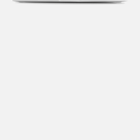
Transparência fiscal
Entenda cada imposto com base no CNAE e no
faturamento da sua empresa.
Conciliação bancária
Categorize suas transações e facilite sua
organização e declaração do IR.
Previsão de impostos
Saiba com antecedência quanto vai pagar para se
planejar melhor.
Notas fiscais
Emita, importe e cancele notas fiscais de maneira
mais prática.