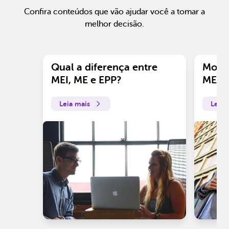
Confira conteúdos que vão ajudar você a tomar a
melhor decisão.
Qual a diferença entre
Motiv
MEI, ME e EPP?
ME?
Leia mais
Leia 