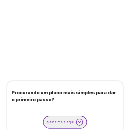
Todos os benefícios do plano Unique, mais:
Agendamento de contas ou emissão de notas
fiscais: Até 100 operações por mês
Importação até 800 notas fiscais
Importação de extrato bancário: Até 3 contas
Procurando um plano mais simples para dar
o primeiro passo?
Saiba mais aqui