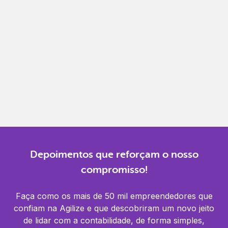
Gestão completa
Controle financeiro, contábil e de RH em um só
lugar.
Notificações
Receba alertas para não perder prazos e manter
tudo em dia.
Depoimentos que reforçam o nosso
compromisso!
Faça como os mais de 50 mil empreendedores que
confiam na Agilize e que descobriram um novo jeito
de lidar com a contabilidade, de forma simples,