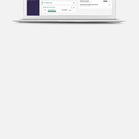
Transparência fiscal
Entenda cada imposto com base no CNAE e no
faturamento da sua empresa.
Conciliação bancária
Categorize suas transações e facilite sua
organização e declaração do IR.
Previsão de impostos
Saiba com antecedência quanto vai pagar para se
planejar melhor.