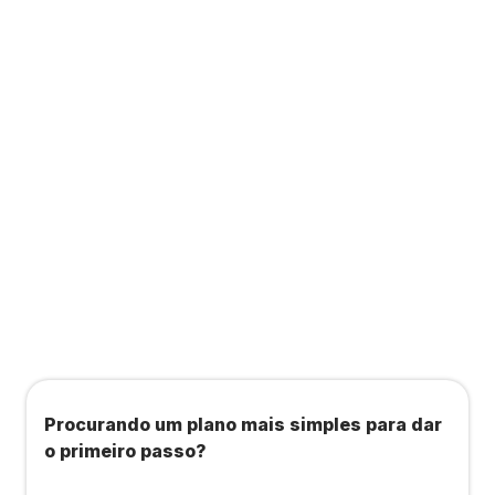
Contabilidade completa que ainda te dá acesso
a consultas, academias e estúdios com WellHub
e Starbem.
Todos os benefícios do plano Unique, mais:
Agendamento de contas ou emissão de notas
fiscais: Até 100 operações por mês
Importação até 800 notas fiscais
Importação de extrato bancário: Até 3 contas
Procurando um plano mais simples para dar
o primeiro passo?