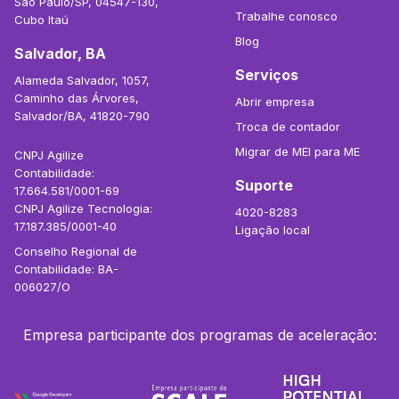
São Paulo/SP, 04547-130,
Trabalhe conosco
Cubo Itaú
Blog
Salvador, BA
Serviços
Alameda Salvador, 1057,
Caminho das Árvores,
Abrir empresa
Salvador/BA, 41820-790
Troca de contador
Migrar de MEI para ME
CNPJ Agilize
Contabilidade:
Suporte
17.664.581/0001-69
CNPJ Agilize Tecnologia:
4020-8283
17.187.385/0001-40
Ligação local
Conselho Regional de
Contabilidade: BA-
006027/O
Empresa participante dos programas de aceleração: