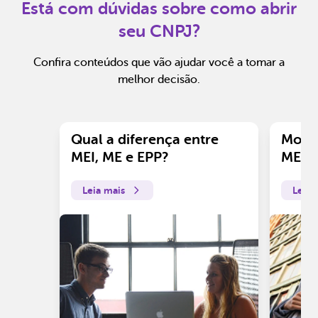
Está com dúvidas sobre como abrir
seu CNPJ?
Confira conteúdos que vão ajudar você a tomar a
melhor decisão.
Qual a diferença entre
Motiv
MEI, ME e EPP?
ME?
Leia mais
Leia 