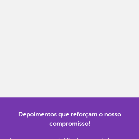
Notas fiscais
Emita, importe e cancele notas fiscais de maneira
mais prática.
Gestão completa
Controle financeiro, contábil e de RH em um só
lugar.
Notificações
Receba alertas para não perder prazos e manter
tudo em dia.
Depoimentos que reforçam o nosso
compromisso!