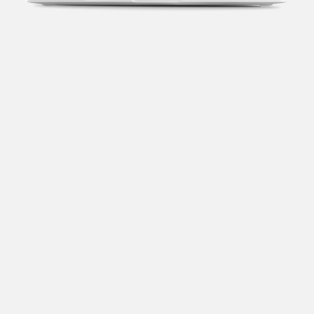
Transparência fiscal
Entenda cada imposto com base no CNAE e no
faturamento da sua empresa.
Conciliação bancária
Categorize suas transações e facilite sua
organização e declaração do IR.
Previsão de impostos
Saiba com antecedência quanto vai pagar para se
planejar melhor.
Notas fiscais
Emita, importe e cancele notas fiscais de maneira
mais prática.