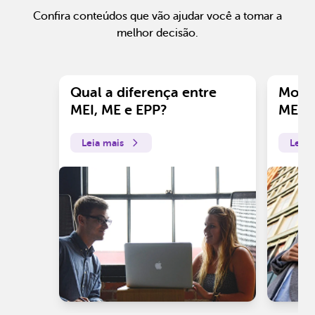
Confira conteúdos que vão ajudar você a tomar a
melhor decisão.
Qual a diferença entre
Motiv
MEI, ME e EPP?
ME?
Leia mais
Leia 