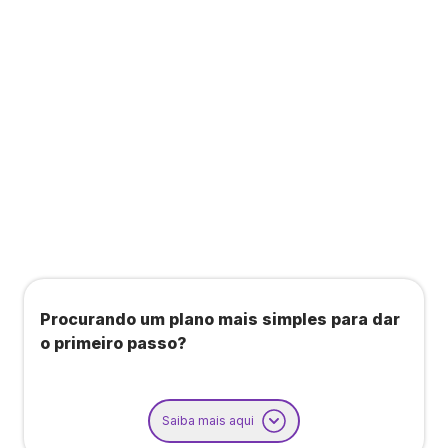
Todos os benefícios do plano Unique, mais:
Agendamento de contas ou emissão de notas
fiscais: Até 100 operações por mês
Importação até 800 notas fiscais
Importação de extrato bancário: Até 3 contas
Procurando um plano mais simples para dar
o primeiro passo?
Saiba mais aqui