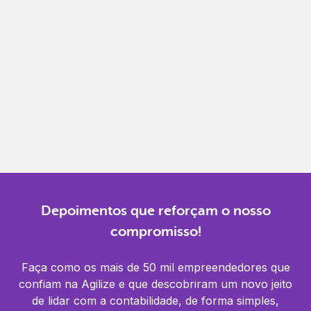
Gestão completa
Controle financeiro, contábil e de RH em um só
lugar.
Notificações
Receba alertas para não perder prazos e manter
tudo em dia.
Depoimentos que reforçam o nosso
compromisso!
Faça como os mais de 50 mil empreendedores que
confiam na Agilize e que descobriram um novo jeito
de lidar com a contabilidade, de forma simples,