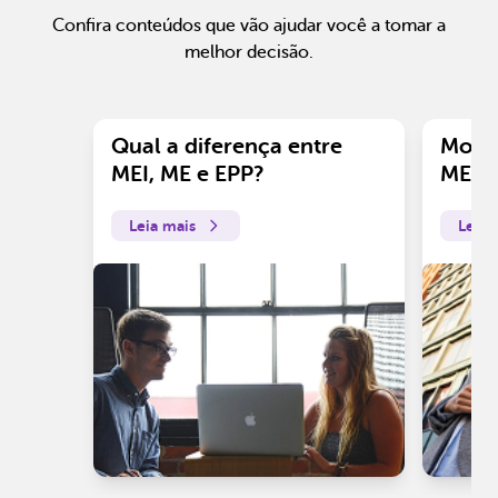
Confira conteúdos que vão ajudar você a tomar a
melhor decisão.
Qual a diferença entre
Motiv
MEI, ME e EPP?
ME?
Leia mais
Leia 