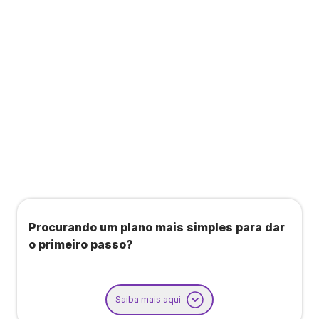
Todos os benefícios do plano Unique, mais:
Agendamento de contas ou emissão de notas
fiscais: Até 100 operações por mês
Importação até 800 notas fiscais
Importação de extrato bancário: Até 3 contas
Procurando um plano mais simples para dar
o primeiro passo?
Saiba mais aqui