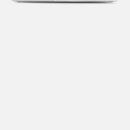
Transparência fiscal
Entenda cada imposto com base no CNAE e no
faturamento da sua empresa.
Conciliação bancária
Categorize suas transações e facilite sua
organização e declaração do IR.
Previsão de impostos
Saiba com antecedência quanto vai pagar para se
planejar melhor.
Notas fiscais
Emita, importe e cancele notas fiscais de maneira
mais prática.