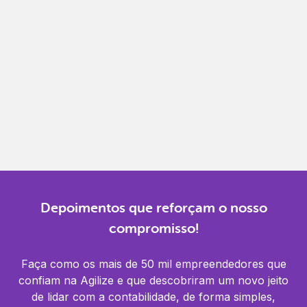
Gestão completa
Controle financeiro, contábil e de RH em um só
lugar.
Notificações
Receba alertas para não perder prazos e manter
tudo em dia.
Depoimentos que reforçam o nosso
compromisso!
Faça como os mais de 50 mil empreendedores que
confiam na Agilize e que descobriram um novo jeito
de lidar com a contabilidade, de forma simples,