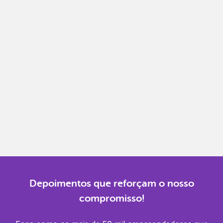
Notas fiscais
Emita, importe e cancele notas fiscais de maneira
mais prática.
Gestão completa
Controle financeiro, contábil e de RH em um só
lugar.
Notificações
Receba alertas para não perder prazos e manter
tudo em dia.
Depoimentos que reforçam o nosso
compromisso!