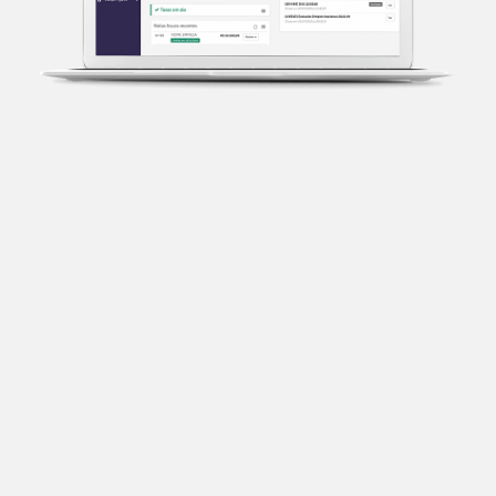
Transparência fiscal
Entenda cada imposto com base no CNAE e no
faturamento da sua empresa.
Conciliação bancária
Categorize suas transações e facilite sua
organização e declaração do IR.
Previsão de impostos
Saiba com antecedência quanto vai pagar para se
planejar melhor.