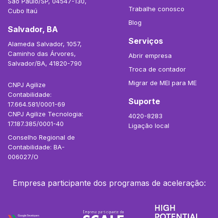
São Paulo/SP, 04547-130,
Trabalhe conosco
Cubo Itaú
Blog
Salvador, BA
Serviços
Alameda Salvador, 1057,
Caminho das Árvores,
Abrir empresa
Salvador/BA, 41820-790
Troca de contador
Migrar de MEI para ME
CNPJ Agilize
Contabilidade:
Suporte
17.664.581/0001-69
CNPJ Agilize Tecnologia:
4020-8283
17.187.385/0001-40
Ligação local
Conselho Regional de
Contabilidade: BA-
006027/O
Empresa participante dos programas de aceleração: