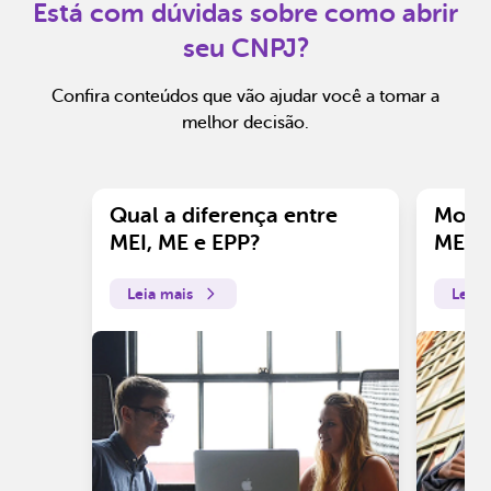
Está com dúvidas sobre como abrir
seu CNPJ?
Confira conteúdos que vão ajudar você a tomar a
melhor decisão.
Qual a diferença entre
Motiv
MEI, ME e EPP?
ME?
Leia mais
Leia 