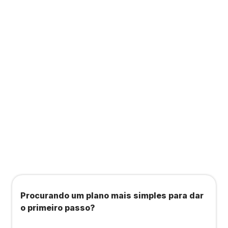
Contabilidade completa que ainda te dá acesso
a consultas, academias e estúdios com WellHub
e Starbem.
Todos os benefícios do plano Unique, mais:
Agendamento de contas ou emissão de notas
fiscais: Até 100 operações por mês
Importação até 800 notas fiscais
Importação de extrato bancário: Até 3 contas
Procurando um plano mais simples para dar
o primeiro passo?