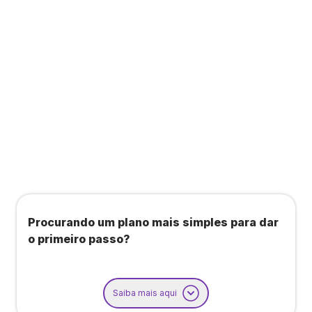
Todos os benefícios do plano Unique, mais:
Agendamento de contas ou emissão de notas
fiscais: Até 100 operações por mês
Importação até 800 notas fiscais
Importação de extrato bancário: Até 3 contas
Procurando um plano mais simples para dar
o primeiro passo?
Saiba mais aqui