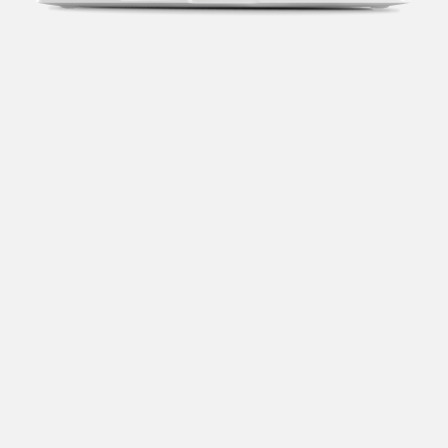
Transparência fiscal
Entenda cada imposto com base no CNAE e no
faturamento da sua empresa.
Conciliação bancária
Categorize suas transações e facilite sua
organização e declaração do IR.
Previsão de impostos
Saiba com antecedência quanto vai pagar para se
planejar melhor.
Notas fiscais
Emita, importe e cancele notas fiscais de maneira
mais prática.