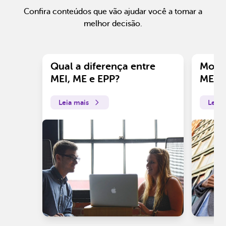
Confira conteúdos que vão ajudar você a tomar a
melhor decisão.
Qual a diferença entre
Motiv
MEI, ME e EPP?
ME?
Leia mais
Leia 