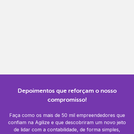
Gestão completa
Controle financeiro, contábil e de RH em um só
lugar.
Notificações
Receba alertas para não perder prazos e manter
tudo em dia.
Depoimentos que reforçam o nosso
compromisso!
Faça como os mais de 50 mil empreendedores que
confiam na Agilize e que descobriram um novo jeito
de lidar com a contabilidade, de forma simples,