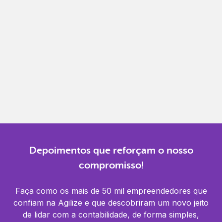
Gestão completa
Controle financeiro, contábil e de RH em um só
lugar.
Notificações
Receba alertas para não perder prazos e manter
tudo em dia.
Depoimentos que reforçam o nosso
compromisso!
Faça como os mais de 50 mil empreendedores que
confiam na Agilize e que descobriram um novo jeito
de lidar com a contabilidade, de forma simples,