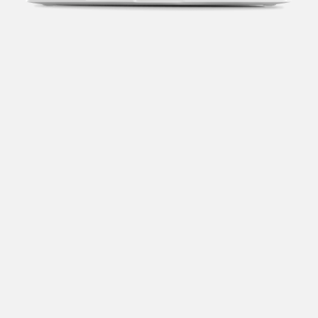
Transparência fiscal
Entenda cada imposto com base no CNAE e no
faturamento da sua empresa.
Conciliação bancária
Categorize suas transações e facilite sua
organização e declaração do IR.
Previsão de impostos
Saiba com antecedência quanto vai pagar para se
planejar melhor.
Notas fiscais
Emita, importe e cancele notas fiscais de maneira
mais prática.