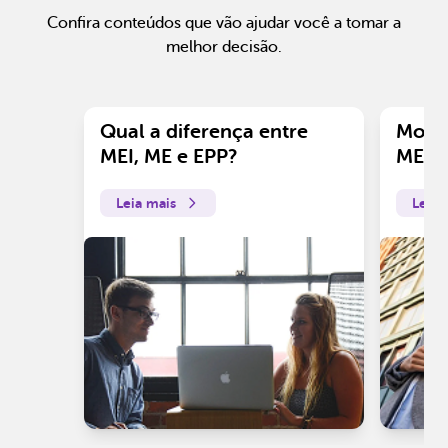
Confira conteúdos que vão ajudar você a tomar a
melhor decisão.
Qual a diferença entre
Motiv
MEI, ME e EPP?
ME?
Leia mais
Leia 