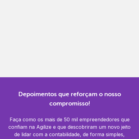
Gestão completa
Controle financeiro, contábil e de RH em um só
lugar.
Notificações
Receba alertas para não perder prazos e manter
tudo em dia.
Depoimentos que reforçam o nosso
compromisso!
Faça como os mais de 50 mil empreendedores que
confiam na Agilize e que descobriram um novo jeito
de lidar com a contabilidade, de forma simples,