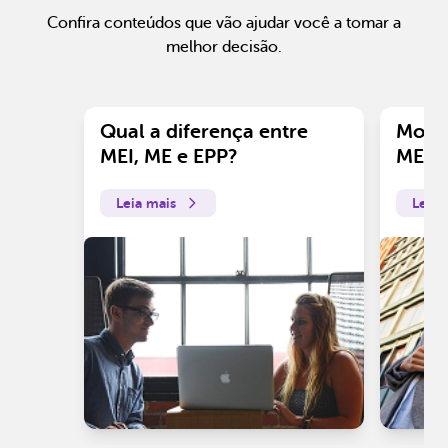
Confira conteúdos que vão ajudar você a tomar a
melhor decisão.
Qual a diferença entre
Motiv
MEI, ME e EPP?
ME?
Leia mais
Leia 