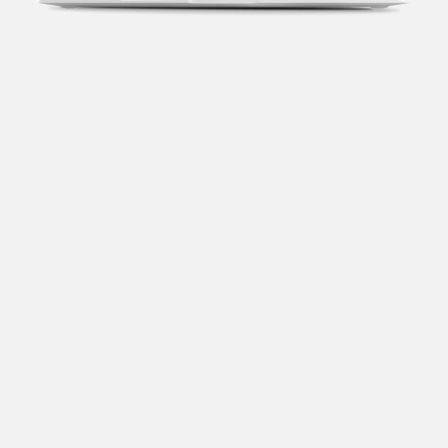
Transparência fiscal
Entenda cada imposto com base no CNAE e no
faturamento da sua empresa.
Conciliação bancária
Categorize suas transações e facilite sua
organização e declaração do IR.
Previsão de impostos
Saiba com antecedência quanto vai pagar para se
planejar melhor.
Notas fiscais
Emita, importe e cancele notas fiscais de maneira
mais prática.