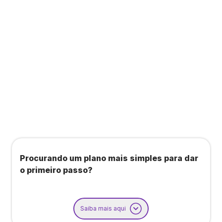
Todos os benefícios do plano Unique, mais:
Agendamento de contas ou emissão de notas
fiscais: Até 100 operações por mês
Importação até 800 notas fiscais
Importação de extrato bancário: Até 3 contas
Procurando um plano mais simples para dar
o primeiro passo?
Saiba mais aqui